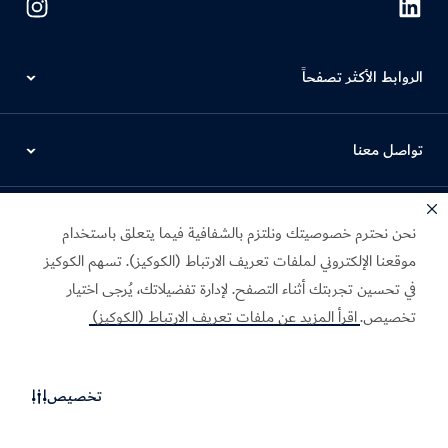
الروابط الأكثر تصفحاً
تواصل معنا
مواقع ذات صلة
نحن نحترم خصوصيتك ونلتزم بالشفافية فيما يتعلق باستخدام
موقعنا الإلكتروني لملفات تعريف الارتباط (الكوكيز). تسهم الكوكيز
في تحسين تجربتك أثناء التصفح. لإدارة تفضيلاتك، يُرجى اختيار
إشعار الخصوصية
شروط الاستخدام
تخصيص.
اقرأ المزيد عن ملفات تعريف الارتباط (الكوكيز)
إشعار ملفات تعريف الارتباط (الكوكيز)
الخيارات والتفضيلات الخاصة بملفات "الكوكيز"
تخصيص
حقوق النشر محفوظة © 2026. تتم صيانة هذا الموقع من قِبل دائرة الاقتصاد
والسياحة بدبي.