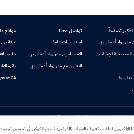
الأكثر تصفحاً
تواصل معنا
مواقع ذ
مقر رواد أعمال دبي
استفسارات عامة
غرفة دبي 
المخصصة للإماراتيين
الانضمام إلى مقر رواد أعمال دبي
تطبيق Visit Dubai
التعاون مع مقر رواد أعمال دبي
دائرة الاق
التعليمية
04.gov.ae
ارتباط (الكوكيز)
الخيارات والتفضيلات الخاصة بملفات "الكوكيز"
لإلكتروني لملفات تعريف الارتباط (الكوكيز). تسهم الكوكيز في تحسين تجربتك أ